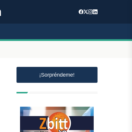
m
¡Sorpréndeme!