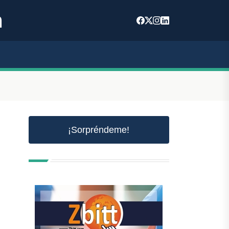
m
¡Sorpréndeme!