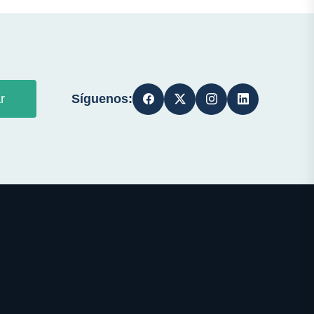
Síguenos:
r