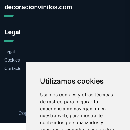
decoracionvinilos.com
Legal
Legal
Cookies
Contacto
Utilizamos cookies
Usamos cookies y otras técnicas
de rastreo para mejorar tu
Update cookies preferences
experiencia de navegación en
Copyright © 2025 decoracionvinilos.com
nuestra web, para mostrarte
contenidos personalizados y
anuncios adecuados, para analizar