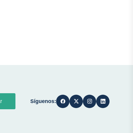
Síguenos:
r