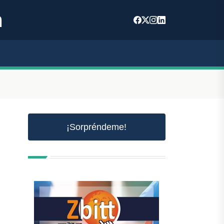
m
¡Sorpréndeme!